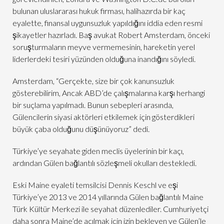
bulunan uluslararası hukuk firması, halihazırda bir kaç
eyalette, finansal uygunsuzluk yapıldığını iddia eden resmi
şikayetler hazırladı. Baş avukat Robert Amsterdam, önceki
soruşturmaların meyve vermemesinin, hareketin yerel
liderlerdeki tesiri yüzünden olduğuna inandığını söyledi.
Amsterdam, “Gerçekte, size bir çok kanunsuzluk
gösterebilirim, Ancak ABD’de çalışmalarına karşı herhangi
bir suçlama yapılmadı. Bunun sebepleri arasında,
Gülencilerin siyasi aktörleri etkilemek için gösterdikleri
büyük çaba olduğunu düşünüyoruz” dedi.
Türkiye’ye seyahate giden meclis üyelerinin bir kaçı,
ardından Gülen bağlantılı sözleşmeli okulları destekledi.
Eski Maine eyaleti temsilcisi Dennis Keschl ve eşi
Türkiye’ye 2013 ve 2014 yıllarında Gülen bağlantılı Maine
Türk Kültür Merkezi ile seyahat düzenlediler. Cumhuriyetçi
daha sonra Maine’de açılmak için izin bekleyen ve Gülen’le