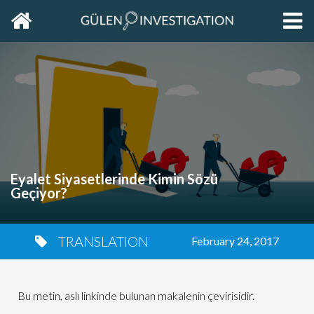
Home
EXP
THE
PRIM
SIDE
Eyalet Siyasetlerinde Kimin Sözü
Geçiyor?
TRANSLATION
February 24, 2017
Bu metin, aslı linkinde bulunan makalenin çevirisidir.