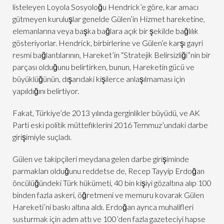
listeleyen Loyola Sosyoloğu Hendrick’e göre, kar amacı
gütmeyen kuruluşlar genelde Gülen’in Hizmet hareketine,
elemanlarına veya başka bağlara açık bir şekilde bağlılık
gösteriyorlar. Hendrick, birbirlerine ve Gülen’e karşı gayri
resmi bağlantılarının, Hareket’in “Stratejik Belirsizliği”nin bir
parçası olduğunu belirtirken, bunun, Hareketin gücü ve
büyüklüğünün, dışarıdaki kişilerce anlaşılmaması için
yapıldığını belirtiyor.
Fakat, Türkiye’de 2013 yılında gerginlikler büyüdü, ve AK
Parti eski politik müttefiklerini 2016 Temmuz’undaki darbe
girişimiyle suçladı.
Gülen ve takipçileri meydana gelen darbe girişiminde
parmakları olduğunu reddetse de, Recep Tayyip Erdoğan
öncülüğündeki Türk hükümeti, 40 bin kişiyi gözaltına alıp 100
binden fazla askeri, öğretmeni ve memuru kovarak Gülen
Hareketi’ni baskı altına aldı. Erdoğan ayrıca muhalifleri
susturmak için adım attı ve 100’den fazla gazeteciyi hapse