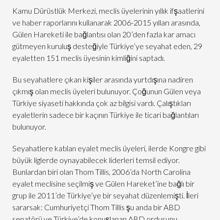
Kamu Dürüstlük Merkezi, meclis üyelerinin yıllık ifşaatlerini
ve haber raporlarını kullanarak 2006-2015 yılları arasında,
Gülen Hareketi ile bağlantısı olan 20’den fazla kar amacı
gütmeyen kuruluş desteğiyle Türkiye’ye seyahat eden, 29
eyaletten 151 meclis üyesinin kimliğini saptadı.
Bu seyahatlere çıkan kişiler arasında yurtdışına nadiren
çıkmış olan meclis üyeleri bulunuyor. Çoğunun Gülen veya
Türkiye siyaseti hakkında çok az bilgisi vardı. Çalıştıkları
eyaletlerin sadece bir kaçının Türkiye ile ticari bağlantıları
bulunuyor.
Seyahatlere katılan eyalet meclis üyeleri, ilerde Kongre gibi
büyük liglerde oynayabilecek liderleri temsil ediyor.
Bunlardan biri olan Thom Tillis, 2006’da North Carolina
eyalet meclisine seçilmiş ve Gülen Hareket’ine bağlı bir
grup ile 2011’de Türkiye’ye bir seyahat düzenlemişti. İleri
sararsak: Cumhuriyetçi Thom Tillis şu anda bir ABD
senatörü ve Türkiye’de konuşlanan ABD ordusunu