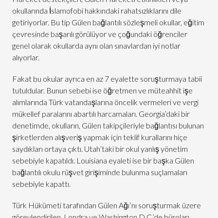
okullarında İslamofobi hakkındaki rahatsızlıklarını dile
getiriyorlar. Bu tip Gülen bağlantılı sözleşmeli okullar, eğitim
çevresinde başarılı görülüyor ve çoğundaki öğrenciler
genel olarak okullarda aynı olan sınavlardan iyi notlar
alıyorlar.
Fakat bu okular ayrıca en az 7 eyalette soruşturmaya tabii
tutuldular. Bunun sebebi ise öğretmen ve müteahhit işe
alımlarında Türk vatandaşlarına öncelik vermeleri ve vergi
mükellef paralarını abartılı harcamaları. Georgia’daki bir
denetimde, okulların, Gülen takipçileriyle bağlantısı bulunan
şirketlerden alışveriş yapmak için teklif kurallarını hiçe
saydıkları ortaya çıktı. Utah’taki bir okul yanlış yönetim
sebebiyle kapatıldı. Louisiana eyaleti ise bir başka Gülen
bağlantılı okulu rüşvet girişiminde bulunma suçlamaları
sebebiyle kapattı.
Türk Hükümeti tarafından Gülen Ağı’nı soruşturmak üzere
görevlendirilen, Londra ve Washington D.C.’de büroları