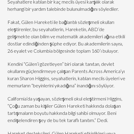
Seyahatlere katılan bir kaç meclis üyesi karşılık olarak
herhangi bir yardım talebinde bulunulmadığını söylediler.
Fakat, Gülen Hareketi ile bağlantılı sözleşmeli okulları
eleştirenler, bu seyahatlerin, Hareketin, ABD’de
gelişmekte olan bilim ve matematik akademileri ağına etkili
dostlar edindiğinden şüphe ediyor. Bu akademilerin sayısı,
26 eyalet ve Columbia bölgesinde toplam 160’ı buluyor.
Kendini “Gülen’i gözetleyen” biri olarak tanıtan, devlet
okullarını güçlendirmeye çalışan Parents Across America’yı
kuran Sharon Higgins, seyahatlerin, katılan meclis üyeleri ve
memurların “beyinlerini yıkadığına” inandığını söylüyor.
California’da yaşayan, sözleşmeli okul eleştirmeni Higgins,
“Çoğu zaman bu kişiler Gülen Hareketi hakkında dolaşan
tartışmaların boyutu hakkında bilgi sahibi olmuyor. Beni
endişelendiren şey de bu tek taraflı tanıtım.” Dedi.
Hareket destekçileri, Gülen Hareketi etkinlikleri veya