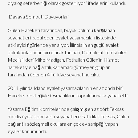
diyalog seferberliği olarak gösteriliyor” ifadelerini kullandı.
‘Davaya Sempati Duyuyorlar’
Gülen Hareketi tarafından, büyük bölümü karşılanan
seyahatleri kabul eden eyalet yasamacıları listesinde
etkileyici figürler de yer alıyor. İllinois’in en güçlü eyalet
politikacılarından biri olarak tanınan, Demokrat Temsilciler
Meclisi lideri Mike Madigan, Fethullah Gülen’in Hizmet
hareketiyle bağlantılı, kar amacı gütmeyen gruplar
tarafından ödenen 4 Türkiye seyahatine çıktı.
2011 yılında Idaho eyalet yasamacılarının en az onda biri,
Hareket desteğiyle Osmanlıların topraklarına seyahat etti.
Yasama Eğitim Komitelerinde çalışmış en az dört Teksas
meclis üyesi, sponsorlu seyahatlere katıldılar. Teksas, Gülen
bağlantılı sözleşmeli okullara en çok ev sahipliği yapan
eyalet konumunda.