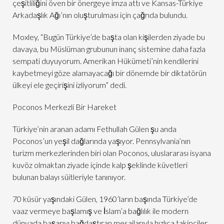
çeşitliliğini öven bir önergeye imza attı ve Kansas-Türkiye
Arkadaşlık Ağı’nın oluşturulması için çağrıda bulundu.
Moxley, “Bugün Türkiye’de başta olan kişilerden ziyade bu
davaya, bu Müslüman grubunun inanç sistemine daha fazla
sempati duyuyorum. Amerikan Hükümeti’nin kendilerini
kaybetmeyi göze alamayacağı bir dönemde bir diktatörün
ülkeyi ele geçirişini izliyorum” dedi.
Poconos Merkezli Bir Hareket
Türkiye’nin aranan adamı Fethullah Gülen şu anda
Poconos’un yeşil dağlarında yaşıyor. Pennsylvania’nın
turizm merkezlerinden biri olan Poconos, uluslararası isyana
kuvöz olmaktan ziyade içinde kalp şeklinde küvetleri
bulunan balayı süitleriyle tanınıyor.
70 küsür yaşındaki Gülen, 1960’ların başında Türkiye’de
vaaz vermeye başlamış ve İslam’a bağlılık ile modern
dünyada başarıyı bağdaştıran mesajlarıyla hızlıca takipçiler